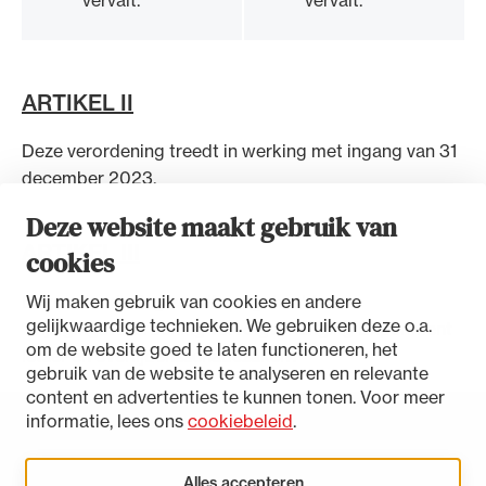
ARTIKEL II
Deze verordening treedt in werking met ingang van 31
december 2023.
Deze website maakt gebruik van
ARTIKEL III
cookies
Deze verordening wordt aangehaald als
Wij maken gebruik van cookies en andere
gelijkwaardige technieken. We gebruiken deze o.a.
‘Wijzigingsverordening vervolgverlenging Experiment
om de website goed te laten functioneren, het
letsel-en overlijdensschadezaken’.
gebruik van de website te analyseren en relevante
content en advertenties te kunnen tonen. Voor meer
informatie, lees ons
cookiebeleid
.
Toegankelijkheidsverklaring
Disclaimer
Alles accepteren