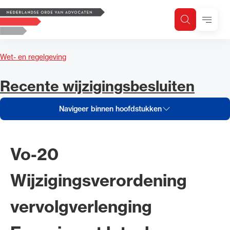
Navigeer inhoud van Recente wi
Logo, to the homepage
Menu
Zoeken
Zoek op trefwoord
H
Zoeken
Wet- en regelgeving
Zoekgebied
Navigeer inhoud van
Recente wijzigingsbesluiten
Navigeer binnen hoofdstukken
Vo-20
Wijzigingsverordening
vervolgverlenging