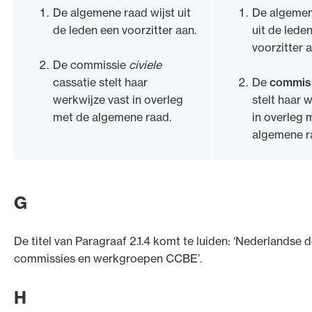
De algemene raad wijst uit
De algemen
de leden een voorzitter aan.
uit de lede
voorzitter a
De commissie
civiele
cassatie stelt haar
De
commiss
werkwijze vast in overleg
stelt haar 
met de algemene raad.
in overleg 
algemene r
G
De titel van Paragraaf 2.1.4 komt te luiden: ‘Nederlandse d
commissies en werkgroepen CCBE’.
H