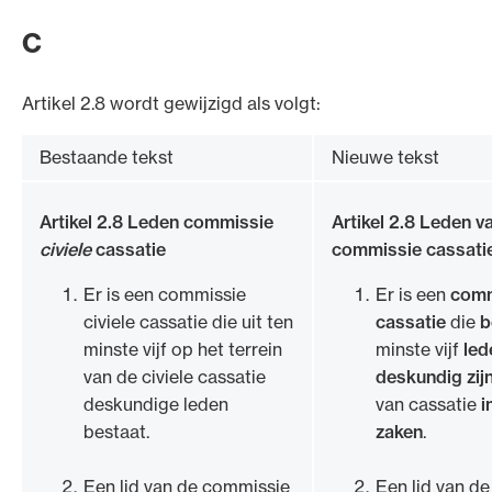
C
Artikel 2.8 wordt gewijzigd als volgt:
Bestaande tekst
Nieuwe tekst
Artikel 2.8 Leden commissie
Artikel 2.8 Leden v
civiele
cassatie
commissie cassati
Er is een commissie
Er is een
comm
civiele cassatie die uit ten
cassatie
die
b
minste vijf op het terrein
minste vijf
led
van de civiele cassatie
deskundig zij
deskundige leden
van cassatie
i
bestaat.
zaken
.
Een lid van de commissie
Een lid van d