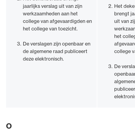
jaarlijks verslag uit van zijn
Het dek
werkzaamheden aan het
brengt ja
college van afgevaardigden en
uit van zi
het college van toezicht.
werkzaa
het colle
De verslagen zijn openbaar en
afgevaar
de algemene raad publiceert
college v
deze elektronisch.
De versla
openbaar
algemene
publicee
elektroni
O