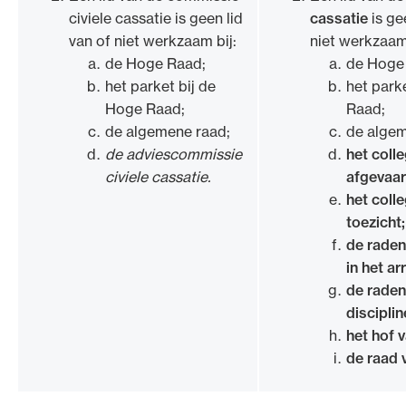
civiele cassatie is geen lid
cassatie
is ge
van of niet werkzaam bij:
niet werkzaam 
de Hoge Raad;
de Hoge
het parket bij de
het park
Hoge Raad;
Raad;
de algemene raad;
de algem
de adviescommissie
het coll
civiele cassatie.
afgevaa
het coll
toezicht;
de raden
in het a
de raden
disciplin
het hof v
de raad 