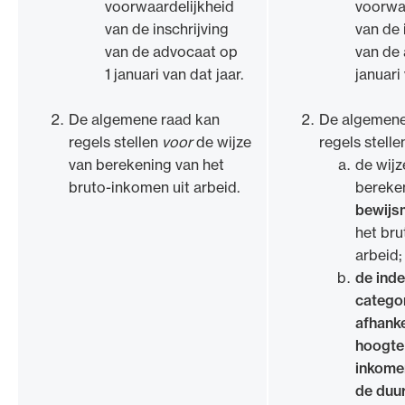
voorwaardelijkheid
voorwa
van de inschrijving
van de 
van de advocaat op
van de 
1 januari van dat jaar.
januari 
De algemene raad kan
De algemene
regels stellen
voor
de wijze
regels stell
van berekening van het
de wijz
bruto-inkomen uit arbeid.
bereke
bewijs
het bru
arbeid;
de inde
categor
afhanke
hoogte 
inkomen
de duur