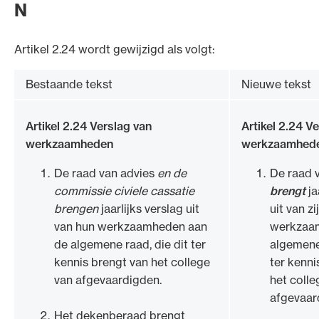
N
Artikel 2.24 wordt gewijzigd als volgt:
Bestaande tekst
Nieuwe tekst
Artikel 2.24 Verslag van
Artikel 2.24 V
werkzaamheden
werkzaamhed
De raad van advies
en de
De raad 
commissie civiele cassatie
brengt
ja
brengen
jaarlijks verslag uit
uit van zi
van hun werkzaamheden aan
werkzaa
de algemene raad, die dit ter
algemene 
kennis brengt van het college
ter kenni
van afgevaardigden.
het colle
afgevaar
Het dekenberaad brengt