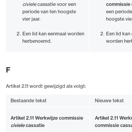
civiele
cassatie voor een
commissie 
periode van ten hoogste
een periode
vier jaar.
hoogste vier
Een lid kan eenmaal worden
Een lid kan
herbenoemd.
worden he
F
Artikel 2.11 wordt gewijzigd als volgt:
Bestaande tekst
Nieuwe tekst
Artikel 2.11 Werkwijze commissie
Artikel 2.11 Werk
civiele
cassatie
commissie cassa