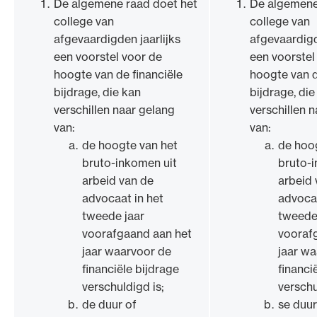
De algemene raad doet het
De algemene
college van
college van
afgevaardigden jaarlijks
afgevaardigd
een voorstel voor de
een voorstel
hoogte van de financiële
hoogte van d
bijdrage, die kan
bijdrage, die
verschillen naar gelang
verschillen 
van:
van:
de hoogte van het
de hoo
bruto-inkomen uit
bruto-
arbeid van de
arbeid 
advocaat in het
advocaa
tweede jaar
tweede
voorafgaand aan het
vooraf
jaar waarvoor de
jaar w
financiële bijdrage
financi
verschuldigd is;
verschu
de duur of
se duur