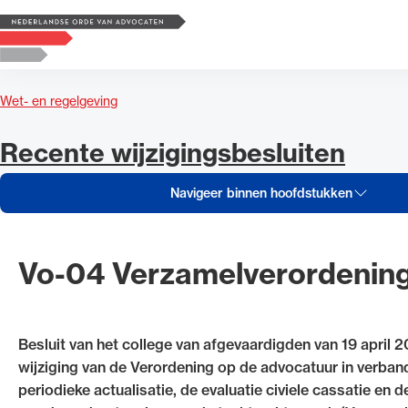
Navigeer inhoud van Recente wi
Logo, to the homepage
Zoek op trefwoord
Zoeken
Wet- en regelgeving
Zoekgebied
Navigeer inhoud van
Recente wijzigingsbesluiten
Navigeer binnen hoofdstukken
Vo-04 Verzamelverordenin
Besluit van het college van afgevaardigden van 19 april
wijziging van de Verordening op de advocatuur in verban
periodieke actualisatie, de evaluatie civiele cassatie en d