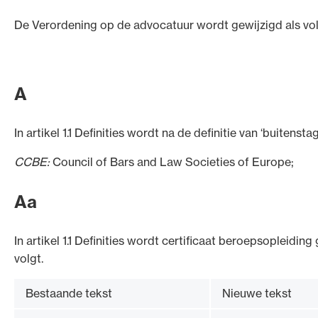
De Verordening op de advocatuur wordt gewijzigd als vol
Ondersteuning voor advocaten bij hun beroepsuitoefe
advocatenpas tot het rechtsgebiedenregister en
A
geheimhoudernummers.
In artikel 1.1 Definities wordt na de definitie van ‘buitensta
CCBE:
Council of Bars and Law Societies of Europe;
Aa
In artikel 1.1 Definities wordt certificaat beroepsopleiding
volgt.
Bestaande tekst
Nieuwe tekst