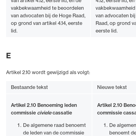
van artikel 4.12, eerste lid, en de
4.12, eerste lid, en
vakbekwaamheid te beoordelen
vakbekwaamheid 
van advocaten bij de Hoge Raad,
van advocaten bi
op grond van artikel 4.14, eerste
Raad, op grond van
lid.
eerste lid.
E
Artikel 2.10 wordt gewijzigd als volgt:
Bestaande tekst
Nieuwe tekst
Artikel 2.10 Benoeming leden
Artikel 2.10 Ben
commissie
civiele
cassatie
commissie cassa
De algemene raad benoemt
De algemen
de leden van de commissie
benoemt de