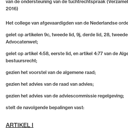
van de ondersteuning van de tuchtrechtspraak (Verzame
Uitgelicht
2016)
Het college van afgevaardigden van de Nederlandse ord
gelet op artikelen 9c, tweede lid, 9j, derde lid, 28, tweede
Advocatenwet;
gelet op artikel 4:58, eerste lid, en artikel 4:77 van de A
bestuursrecht;
gezien het voorstel van de algemene raad;
Alle wet- en regelgeving voor de advocatuur. Van de
gezien het advies van de raad van advies;
Advocatenwet tot de Verordening op de advocatuur (
Regeling op de advocatuur (Roda).
gezien het advies van de adviescommissie regelgeving;
stelt de navolgende bepalingen vast:
ARTIKEL I