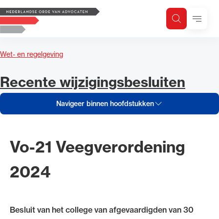
Navigeer inhoud van Recente wi
Logo, to the homepage
Menu
Zoeken
Zoek op trefwoord
H
Zoeken
Wet- en regelgeving
Zoekgebied
Navigeer inhoud van
Recente wijzigingsbesluiten
Navigeer binnen hoofdstukken
Vo-21 Veegverordening
2024
Besluit van het college van afgevaardigden van 30