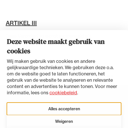
ARTIKEL III
Deze Verordening wordt aangehaald als:
Deze website maakt gebruik van
Veegverordening 2024.
cookies
Wij maken gebruik van cookies en andere
ARTIKEL IV
gelijkwaardige technieken. We gebruiken deze o.a.
om de website goed te laten functioneren, het
Dit besluit wordt gepubliceerd in de Staatscourant.
gebruik van de website te analyseren en relevante
content en advertenties te kunnen tonen. Voor meer
informatie, lees ons
cookiebeleid
.
Toegankelijkheidsverklaring
Disclaimer
Alles accepteren
Privacystatement
Weigeren
Cookies beheren