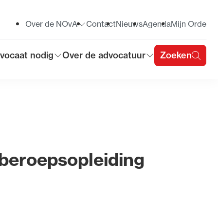
Over de NOvA
Contact
Nieuws
Agenda
Mijn Orde
Toon submenu voor
vocaat nodig
Over de advocatuur
Zoeken
on submenu voor
Toon submenu voor
u
 beroepsopleiding