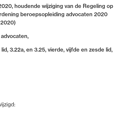
2020, houdende wijziging van de Regeling op
dvocaten bij hun
ordening beroepsopleiding advocaten 2020
an de advocatenpas tot het
 2020)
er en geheimhoudernummers.
 advocaten,
lid, 3.22a, en 3.25, vierde, vijfde en zesde lid,
ijzigd: