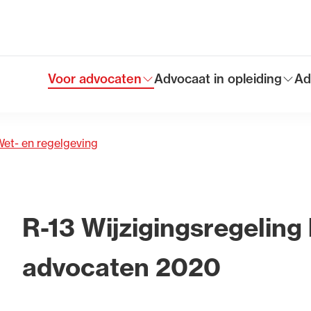
nte wijzigingsbesluiten
Voor advocaten
Advocaat in opleiding
Ad
Toon submenu voor
Toon submenu voor
To
Hoofdmen
et- en regelgeving
R-13 Wijzigingsregeling
advocaten 2020