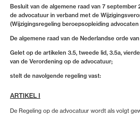
Besluit van de algemene raad van 7 september 
de advocatuur. Van de
Ondersteuning voor a
de advocatuur in verband met de Wijzigingsver
ng op de advocatuur
beroepsuitoefening: v
(Wijzigingsregeling beroepsopleiding advocaten
vocatuur (Roda).
rechtsgebiedenregist
De algemene raad van de Nederlandse orde van
Gelet op de artikelen 3.5, tweede lid, 3.5a, vierde 
van de Verordening op de advocatuur;
stelt de navolgende regeling vast:
ARTIKEL I
De Regeling op de advocatuur wordt als volgt gew