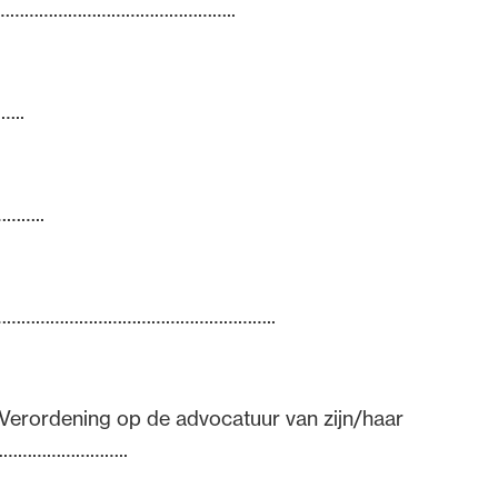
…………………………………………………..
..
……..
 …………………………………………………………..
Verordening op de advocatuur van zijn/haar
………………………..