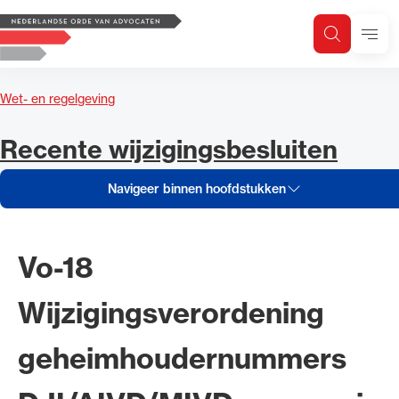
Navigeer inhoud van Recente wi
Logo, to the homepage
Men
Zoeken
Zoek op trefwoord
Zoeken
Wet- en regelgeving
Zoekgebied
Navigeer inhoud van
Recente wijzigingsbesluiten
Navigeer binnen hoofdstukken
Vo-18
Wijzigingsverordening
geheimhoudernummers