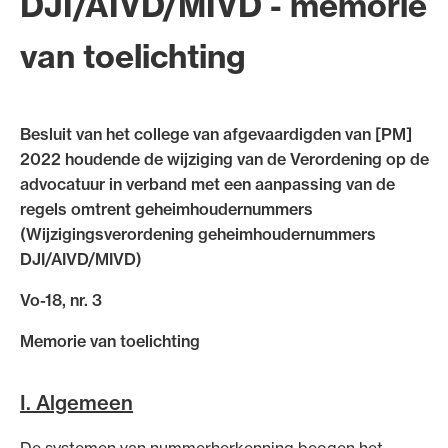
DJI/AIVD/MIVD - memorie
Uitgelicht
van toelichting
Besluit van het college van afgevaardigden van [PM]
2022 houdende de wijziging van de Verordening op de
advocatuur in verband met een aanpassing van de
regels omtrent geheimhoudernummers
(Wijzigingsverordening geheimhoudernummers
DJI/AIVD/MIVD)
Alle wet- en regelgeving voor de advocatuur.
Van de Advocatenwet tot de Verordening op de
Vo-18, nr. 3
advocatuur (Voda) en de Regeling op de
Memorie van toelichting
advocatuur (Roda).
I. Algemeen
De systemen van nummerherkenning beogen het