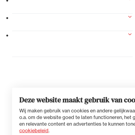
Reglement van orde College van
Afgevaardigden
Alle wet- en regelgeving voor 
Reglement gecombineerde commissie
Advocatenwet tot de Verordeni
vennootschapsrecht
(Voda) en de Regeling op de ad
Huishoudelijk reglement voor de
vergadering der Nederlandse orde van
advocaten
Deze website maakt gebruik van coo
Wij maken gebruik van cookies en andere gelijkwaa
o.a. om de website goed te laten functioneren, het 
en relevante content en advertenties te kunnen tone
cookiebeleid
.