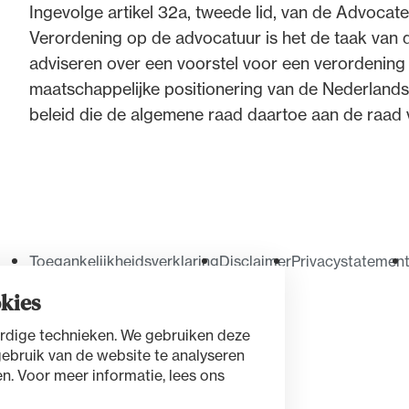
Ingevolge artikel 32a, tweede lid, van de Advocaten
Verordening op de advocatuur is het de taak van 
de advocatuur. Van de
Ondersteuning voor a
adviseren over een voorstel voor een verordenin
ng op de advocatuur
beroepsuitoefening: v
maatschappelijke positionering van de Nederland
vocatuur (Roda).
rechtsgebiedenregist
beleid die de algemene raad daartoe aan de raad 
Toegankelijkheidsverklaring
Disclaimer
Privacystatemen
kies
rdige technieken. We gebruiken deze
gebruik van de website te analyseren
n. Voor meer informatie, lees ons