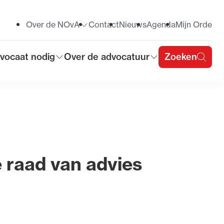
Over de NOvA
Contact
Nieuws
Agenda
Mijn Orde
Toon submenu voor
vocaat nodig
Over de advocatuur
Zoeken
on submenu voor
Toon submenu voor
u
e raad van advies