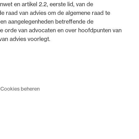
wet en artikel 2.2, eerste lid, van de
de raad van advies om de algemene raad te
dvocaten bij hun
g en aangelegenheden betreffende de
an de advocatenpas tot het
se orde van advocaten en over hoofdpunten van
er en geheimhoudernummers.
van advies voorlegt.
t
Cookies beheren