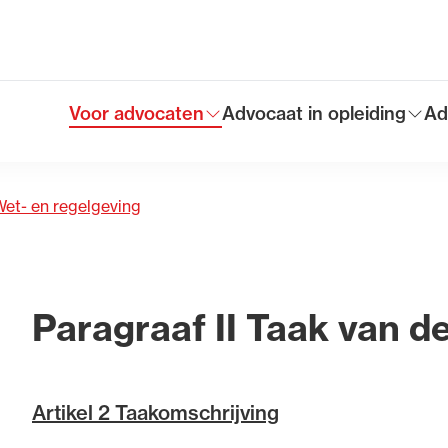
lementen en governance
Voor advocaten
Advocaat in opleiding
Ad
Toon submenu voor
Toon submenu voor
To
Hoofdmen
et- en regelgeving
Paragraaf II Taak van d
Artikel 2 Taakomschrijving