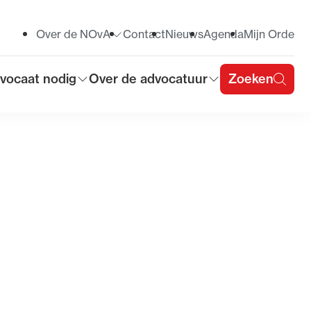
Over de NOvA
Contact
Nieuws
Agenda
Mijn Orde
Toon submenu voor
vocaat nodig
Over de advocatuur
Zoeken
on submenu voor
Toon submenu voor
u