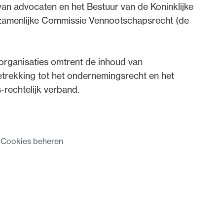
n advocaten en het Bestuur van de Koninklijke
zamenlijke Commissie Vennootschapsrecht (de
dvocaten bij hun
an de advocatenpas tot het
er en geheimhoudernummers.
rganisaties omtrent de inhoud van
trekking tot het ondernemingsrecht en het
-rechtelijk verband.
t
Cookies beheren