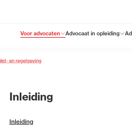
lementen en governance
Voor advocaten
Advocaat in opleiding
Ad
Toon submenu voor
Toon submenu voor
To
Hoofdmen
et- en regelgeving
Inleiding
Inleiding