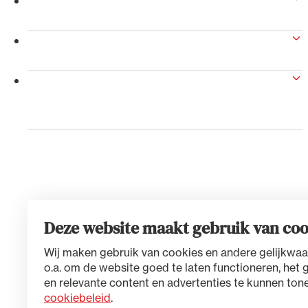
Reglement van orde College van
Afgevaardigden
Alle wet- en regelgeving voor 
Reglement gecombineerde commissie
Advocatenwet tot de Verordeni
vennootschapsrecht
(Voda) en de Regeling op de ad
Huishoudelijk reglement voor de
vergadering der Nederlandse orde van
advocaten
Deze website maakt gebruik van coo
Wij maken gebruik van cookies en andere gelijkwaa
o.a. om de website goed te laten functioneren, het 
en relevante content en advertenties te kunnen tone
cookiebeleid
.