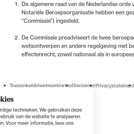
De algemene raad van de Nederlandse orde va
Notariële Beroepsorganisatie hebben een ge
de advocatuur. Van de
Ondersteuning voor a
“Commissie”) ingesteld.
ng op de advocatuur
beroepsuitoefening: v
vocatuur (Roda).
rechtsgebiedenregist
De Commissie preadviseert de twee beroepso
wetsontwerpen en andere regelgeving met be
effectenrecht, zowel nationaal als in europees
Toegankelijkheidsverklaring
Disclaimer
Privacystatemen
kies
rdige technieken. We gebruiken deze
gebruik van de website te analyseren
n. Voor meer informatie, lees ons