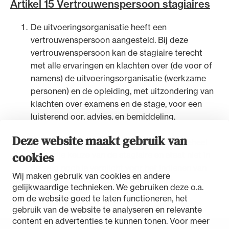
Artikel 15 Vertrouwenspersoon stagiaires
Uitgelicht
De uitvoeringsorganisatie heeft een
vertrouwenspersoon aangesteld. Bij deze
vertrouwenspersoon kan de stagiaire terecht
met alle ervaringen en klachten over (de voor of
namens) de uitvoeringsorganisatie (werkzame
personen) en de opleiding, met uitzondering van
klachten over examens en de stage, voor een
luisterend oor, advies, en bemiddeling.
Deze website maakt gebruik van
Alle wet- en regelgeving voor de advocatuur.
Contact met de vertrouwenspersoon is geheel
Van de Advocatenwet tot de Verordening op
cookies
naar vrije keuze van de stagiaire en staat niet in
de advocatuur (Voda) en de Regeling op de
de weg noch is verplicht voor het indienen van
Wij maken gebruik van cookies en andere
advocatuur (Roda).
een klacht ingevolge artikel 16 van dit
gelijkwaardige technieken. We gebruiken deze o.a.
Opleidingsreglement.
om de website goed te laten functioneren, het
gebruik van de website te analyseren en relevante
content en advertenties te kunnen tonen. Voor meer