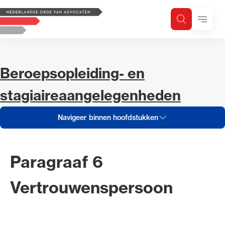
Navigeer inhoud van Beroepsop
Logo, to the homepage
Menu
Zoeken
Zoek op trefwoord
H
Zoeken
Zoekgebied
Navigeer inhoud van
Beroepsopleiding- en
stagiaireaangelegenheden
Navigeer binnen hoofdstukken
Paragraaf 6
Vertrouwenspersoon