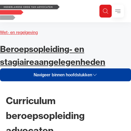
Navigeer inhoud van Beroepsop
Logo, to the homepage
Menu
Zoeken
Zoek op trefwoord
H
Zoeken
Wet- en regelgeving
Zoekgebied
Navigeer inhoud van
Beroepsopleiding- en
stagiaireaangelegenheden
Navigeer binnen hoofdstukken
Curriculum
beroepsopleiding
advocaten