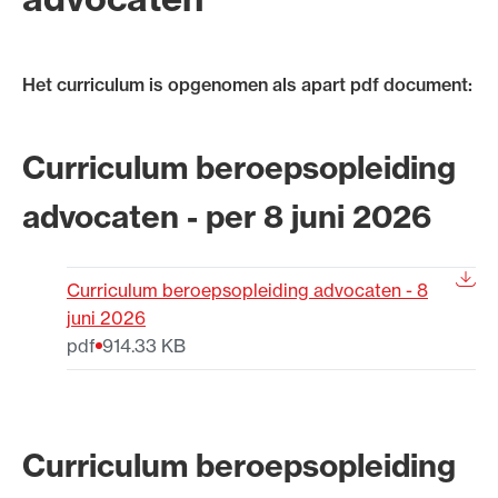
Uitgelicht
Het curriculum is opgenomen als apart pdf document:
Curriculum beroepsopleiding
advocaten - per 8 juni 2026
Curriculum beroepsopleiding advocaten - 8
Alle wet- en regelgeving voor de advocatuur.
juni 2026
Van de Advocatenwet tot de Verordening op
pdf
914.33 KB
de advocatuur (Voda) en de Regeling op de
advocatuur (Roda).
Curriculum beroepsopleiding