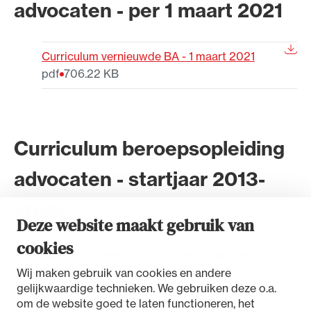
advocaten - per 1 maart 2021
Curriculum vernieuwde BA - 1 maart 2021
pdf
706.22 KB
Ondersteuning voor advocaten bij hun
beroepsuitoefening: van de advocatenpas tot
het rechtsgebiedenregister en
geheimhoudernummers.
Curriculum beroepsopleiding
advocaten - startjaar 2013-
2020
Deze website maakt gebruik van
cookies
Curriculum beroepsopleiding advocaten -
Wij maken gebruik van cookies en andere
maart 2019
gelijkwaardige technieken. We gebruiken deze o.a.
pdf
2.82 MB
om de website goed te laten functioneren, het