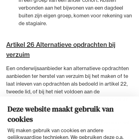
verbonden aan het bijwonen van een dagdeel
buiten zijn eigen groep, komen voor rekening van
de stagiaire.
Artikel 26 Alternatieve opdrachten bij
verzuim
Een onderwijsaanbieder kan alternatieve opdrachten
aanbieden ter herstel van verzuim bij het maken of te
laat inleven van opdrachten als bedoeld in artikel 22,
tweede lid, of bij het niet voldoen aan de
aanwezigheidsverplichtingen op grond van artikel 25
Deze website maakt gebruik van
voor het onderwijsonderdeel kantoorspecifieke
vaardigheden, bedoeld in artikel 3.14, eerste lid,
cookies
onderdeel b, onder 3°, van de verordening en voor het
Wij maken gebruik van cookies en andere
onderwijsonderdeel juridisch-inhoudelijke kennis,
gelijkwaardige technieken. We gebruiken deze o.a.
bedoeld in artikel 3.14, eerste lid, onderdeel b, onder 4°,