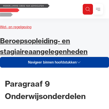
Navigeer inhoud van Beroepsop
Logo, to the homepage
Menu
Zoeken
Zoek op trefwoord
H
Zoeken
Wet- en regelgeving
Zoekgebied
Navigeer inhoud van
Beroepsopleiding- en
stagiaireaangelegenheden
Navigeer binnen hoofdstukken
Paragraaf 9
Onderwijsonderdelen