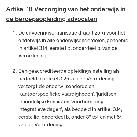
Uitgelicht
Artikel 18 Verzorging van het onderwijs in
de beroepsopleiding advocaten
De uitvoeringsorganisatie draagt zorg voor het
onderwijs in alle onderwijsonderdelen, genoemd
in artikel 3.14, eerste lid, onderdeel b, van de
Verordening.
Een geaccrediteerde opleidingsinstelling als
bedoeld in artikel 3.25 van de Verordening
Alle wet- en regelgeving voor de advocatuur.
verzorgt de onderwijsonderdelen
Van de Advocatenwet tot de Verordening op
‘kantoorspecifieke vaardigheden’, ‘juridisch-
de advocatuur (Voda) en de Regeling op de
inhoudelijke kennis’ en ‘voorbereiding
advocatuur (Roda).
integratieve dagen’, als bedoeld in artikel 3.14,
eerste lid, onderdeel b, onder 3° tot en met 5°,
van de Verordening.