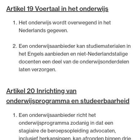
Artikel 19 Voertaal in het onderwijs
Het onderwijs wordt overwegend in het
Nederlands gegeven.
Ondersteuning voor advocaten bij hun
beroepsuitoefening: van de advocatenpas tot
Een onderwijsaanbieder kan studiematerialen in
het rechtsgebiedenregister en
het Engels aanbieden en niet-Nederlands­talige
geheimhoudernummers.
docenten een deel van de onderwijsonderdelen
laten verzorgen.
Artikel 20 Inrichting van
onderwijsprogramma en studeerbaarheid
Een onderwijsaanbieder richt het
onderwijsprogramma zodanig in dat een
stagiaire de beroepsopleiding advocaten,
inclusief herkansingen, kan afronden binnen drie