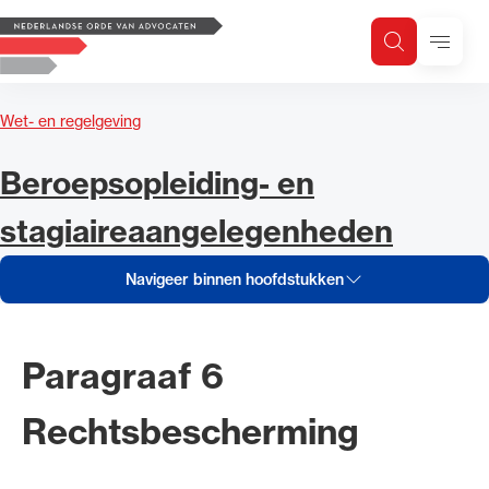
Navigeer inhoud van Beroepsop
Logo, to the homepage
Menu
Zoeken
Zoek op trefwoord
H
Zoeken
Wet- en regelgeving
Zoekgebied
Navigeer inhoud van
Beroepsopleiding- en
stagiaireaangelegenheden
Navigeer binnen hoofdstukken
Paragraaf 6
Rechtsbescherming