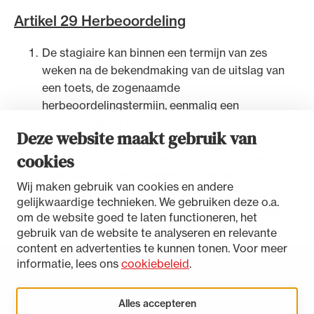
Uitgelicht
Artikel 29 Herbeoordeling
De stagiaire kan binnen een termijn van zes
weken na de bekendmaking van de uitslag van
een toets, de zogenaamde
herbeoordelingstermijn, eenmalig een
herbeoordeling verzoeken.
Deze website maakt gebruik van
cookies
De examencommissie vermeldt onder haar
beschikkingen ter vaststelling van een
Wij maken gebruik van cookies en andere
Alle wet- en regelgeving voor de advocatuur.
toetsuitslag de mogelijkheid voor de stagiaire
gelijkwaardige technieken. We gebruiken deze o.a.
Van de Advocatenwet tot de Verordening op
om eenmalig een herbeoordeling te verzoeken.
om de website goed te laten functioneren, het
de advocatuur (Voda) en de Regeling op de
gebruik van de website te analyseren en relevante
advocatuur (Roda).
content en advertenties te kunnen tonen. Voor meer
informatie, lees ons
cookiebeleid
.
Toegankelijkheidsverklaring
Disclaimer
Alles accepteren