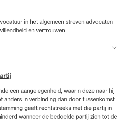
dvocaten bij hun
dvocatuur in het algemeen streven advocaten
an de advocatenpas tot het
willendheid en vertrouwen.
er en geheimhoudernummers.
rtij
de beroepsuitoefening kunnen vertrouwen. Die
ende een aangelegenheid, waarin deze naar hij
 advocaten die berust op vertrouwen en
et anders in verbinding dan door tussenkomst
thouden van al wat hun onderlinge verhouding
stemming geeft rechtstreeks met die partij in
en spraakgebruik grievend of kwetsend zijn,
minderd wanneer de bedoelde partij zich tot de
ege te laten.
gedragsregels mede tot de instandhouding van