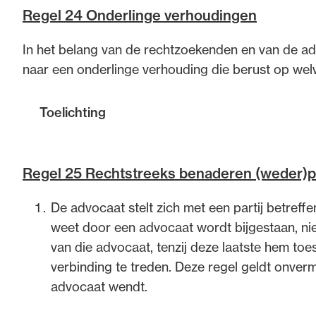
Regel 24 Onderlinge verhoudingen
de advocatuur. Van de
Ondersteuning voor a
In het belang van de rechtzoekenden en van de a
ng op de advocatuur
beroepsuitoefening: v
naar een onderlinge verhouding die berust op wel
vocatuur (Roda).
rechtsgebiedenregist
Toelichting
Toelichting
Regel 25 Rechtstreeks benaderen (weder)pa
Advocaten moeten elkaar met het oog op een goe
De advocaat stelt zich met een partij betreff
is gediend met een onderlinge verhouding tussen
weet door een advocaat wordt bijgestaan, ni
welwillendheid. Daarom moeten advocaten zich on
van die advocaat, tenzij deze laatste hem toe
zou kunnen verstoren. Uitlatingen die naar algeme
verbinding te treden. Deze regel geldt onver
behoren advocaten in hun zakelijk verkeer achterw
advocaat wendt.
Naar het oordeel van de tuchtrechter dienen de 