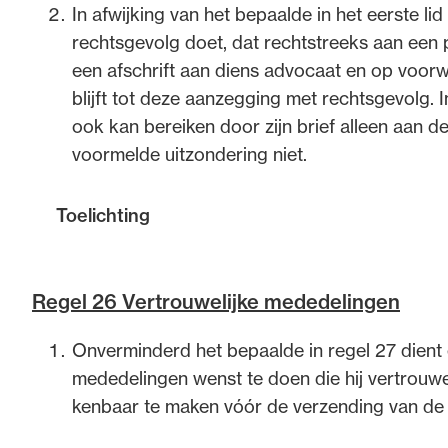
een onderlinge verhouding binnen de beroepsgroe
In afwijking van het bepaalde in het eerste 
vertrouwen. Dit draagt bij aan een goede beroepsu
rechtsgevolg doet, dat rechtstreeks aan een pa
beroepsuitoefening dat het te dienen partijbelan
een afschrift aan diens advocaat en op voor
Partijdigheid is immers een kernwaarde van de ad
blijft tot deze aanzegging met rechtsgevolg.
spanningsveld tussen een welwillende confraterne
ook kan bereiken door zijn brief alleen aan d
steeds een zorgvuldige afweging moeten maken w
voormelde uitzondering niet.
zaak mede bepalend zijn. Naast de vereiste confrat
zijn (partijdig) optreden kent, ook begrensd door
Toelichting
Deze zijn ook van toepassing op het beroepsmatig
6626, ECLI:NL:TAHVD:2013:194).
Toelichting
Regel 26 Vertrouwelijke mededelingen
Welwillendheid en vertrouwen houdt ook in dat d
Deze regel (voorheen regel 18) heeft tot doel het e
advocaat bij het bepalen van het tijdstip van het 
Onverminderd het bepaalde in regel 27 dient
te bewaren. De strekking van de regel is om te v
en equality of arms bij het geven van informatie a
mededelingen wenst te doen die hij vertrouweli
een partij bij een geschil overrompelt zonder bij
toelichting daarop.
kenbaar te maken vóór de verzending van de
mei 2014, ECLI:NL:TADRAMS:2014:113).
Een andere verwijzing naar welwillendheid en ver