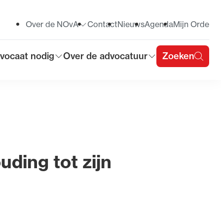
Over de NOvA
Contact
Nieuws
Agenda
Mijn Orde
Toon submenu voor
vocaat nodig
Over de advocatuur
Zoeken
on submenu voor
Toon submenu voor
u
uding tot zijn