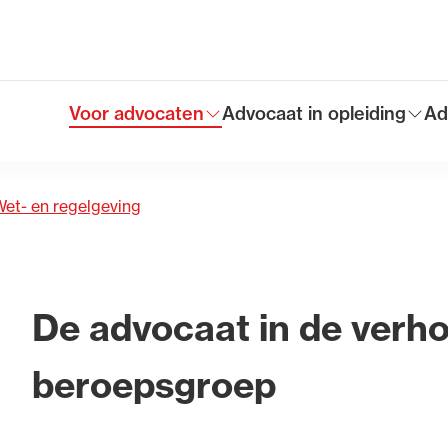
ragsregels
Voor advocaten
Advocaat in opleiding
Ad
Toon submenu voor
Toon submenu voor
To
Hoofdmen
et- en regelgeving
De advocaat in de verho
beroepsgroep