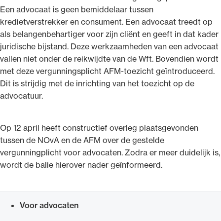
Een advocaat is geen bemiddelaar tussen
kredietverstrekker en consument. Een advocaat treedt op
als belangenbehartiger voor zijn cliënt en geeft in dat kader
juridische bijstand. Deze werkzaamheden van een advocaat
vallen niet onder de reikwijdte van de Wft. Bovendien wordt
Ondersteuning voor advocaten bij hun
met deze vergunningsplicht AFM-toezicht geïntroduceerd.
beroepsuitoefening: van de advocatenpas tot
Dit is strijdig met de inrichting van het toezicht op de
het rechtsgebiedenregister en
advocatuur.
geheimhoudernummers.
Op 12 april heeft constructief overleg plaatsgevonden
tussen de NOvA en de AFM over de gestelde
vergunningplicht voor advocaten. Zodra er meer duidelijk is,
wordt de balie hierover nader geïnformeerd.
Voor advocaten
Snel navigeren naar