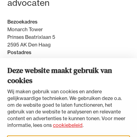
advocaten
Bezoekadres
Monarch Tower
Prinses Beatrixlaan 5
2595 AK Den Haag
Postadres
Postbus 30851
2500 GW Den Haag
Deze website maakt gebruik van
cookies
Contact
Wij maken gebruik van cookies en andere
gelijkwaardige technieken. We gebruiken deze o.a.
om de website goed te laten functioneren, het
gebruik van de website te analyseren en relevante
Toegankelijkheidsverklaring
content en advertenties te kunnen tonen. Voor meer
Disclaimer
informatie, lees ons
cookiebeleid
.
Privacystatement