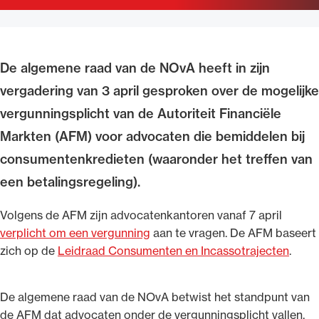
Uitgelicht
De algemene raad van de NOvA heeft in zijn
vergadering van 3 april gesproken over de mogelijke
vergunningsplicht van de Autoriteit Financiële
Markten (AFM) voor advocaten die bemiddelen bij
consumentenkredieten (waaronder het treffen van
een betalingsregeling).
Alle wet- en regelgeving voor de advocatuur.
Van de Advocatenwet tot de Verordening op
Volgens de AFM zijn advocatenkantoren vanaf 7 april
de advocatuur (Voda) en de Regeling op de
verplicht om een vergunning
aan te vragen. De AFM baseert
advocatuur (Roda).
zich op de
Leidraad Consumenten en Incassotrajecten
.
De algemene raad van de NOvA betwist het standpunt van
de AFM dat advocaten onder de vergunningsplicht vallen.