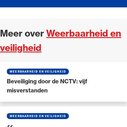
Meer over
Weerbaarheid en
veiligheid
NIEUWS
•
07 MEI 2026
WEERBAARHEID EN VEILIGHEID
Beveiliging door de NCTV: vijf
misverstanden
BLOG
•
29 JANUARI 2026
WEERBAARHEID EN VEILIGHEID