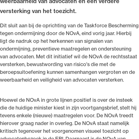
weerbaarheid van advocaten en een verdere
versterking van het toezicht.
Dit sluit aan bij de oprichting van de Taskforce Bescherming
tegen ondermijning door de NOvA, eind vorig jaar. Hierbij
Ondersteuning voor advocaten bij hun
ligt de nadruk op het herkennen van signalen van
beroepsuitoefening: van de advocatenpas tot
ondermijning, preventieve maatregelen en ondersteuning
het rechtsgebiedenregister en
van advocaten. Met dit initiatief wil de NOvA de rechtsstaat
geheimhoudernummers.
versterken, bewustwording van risico's die met de
beroepsuitoefening kunnen samenhangen vergroten en de
weerbaarheid en veiligheid van advocaten versterken.
Hoewel de NOvA in grote lijnen positief is over de insteek
die de huidige minister kiest in zijn voortgangsbrief, stelt hij
tevens enkele (nieuwe) maatregelen voor. De NOvA treedt
hierover graag nader in overleg. De NOvA staat namelijk
kritisch tegenover het voorgenomen visueel toezicht op
advocatenbezoek in de EBI. Daarnaast is de NOvA van