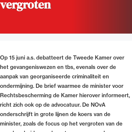
vergroten
Uitgelicht
Op 15 juni a.s. debatteert de Tweede Kamer over
het gevangeniswezen en tbs, evenals over de
aanpak van georganiseerde criminaliteit en
Alle wet- en regelgeving voor de advocatuur.
ondermijning. De brief waarmee de minister voor
Van de Advocatenwet tot de Verordening op
de advocatuur (Voda) en de Regeling op de
Rechtsbescherming de Kamer hierover informeert,
advocatuur (Roda).
richt zich ook op de advocatuur. De NOvA
onderschrijft in grote lijnen de koers van de
minister, zoals de focus op het vergroten van de