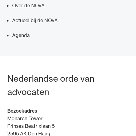
Over de NOvA
Actueel bij de NOvA
Agenda
Bezoek- en postadres
Nederlandse orde van
advocaten
Bezoekadres
Monarch Tower
Prinses Beatrixlaan 5
2595 AK Den Haag