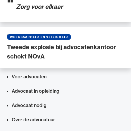
Zorg voor elkaar
NIEUWS
•
23 OKTOBER 2024
WEERBAARHEID EN VEILIGHEID
Tweede explosie bij advocatenkantoor
schokt NOvA
Voor advocaten
Snel navigeren naar
Advocaat in opleiding
Advocaat nodig
Over de advocatuur