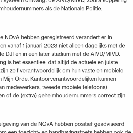
dit systeem ontvangt de AIVD/MIVD, zodra koppeling
eimhoudernummers als de Nationale Politie.
e NOvA hebben geregistreerd verandert er in
 vanaf 1 januari 2023 niet alleen dagelijks met de
de DJI en in een later stadium met de AIVD/MIVD.
 het essentieel dat altijd de actuele en juiste
ijn zelf verantwoordelijk om hun vaste en mobiele
n Mijn Orde. Kantoorverantwoordelijken kunnen
n medewerkers, tweede mobiele telefoons)
jken of de (extra) geheimhoudernummers correct zijn
elgeving van de NOvA hebben positief geadviseerd
 om een toezicht- en handhavingstoets hebben ook de