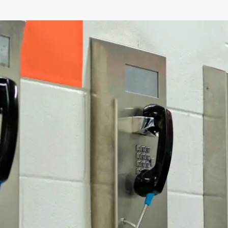
de advocatuur. Van de
Ondersteuning voor a
ng op de advocatuur
beroepsuitoefening: v
vocatuur (Roda).
rechtsgebiedenregist