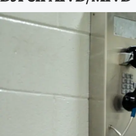
Alle wet- en regelgeving voor 
Advocatenwet tot de Verordeni
(Voda) en de Regeling op de ad