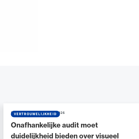
NIEUWS
•
04 FEBRUARI 2026
VERTROUWELIJKHEID
Onafhankelijke audit moet
duidelijkheid bieden over visueel