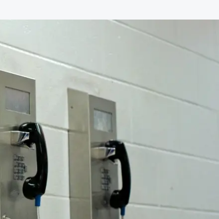
dvocaten bij hun
an de advocatenpas tot het
er en geheimhoudernummers.