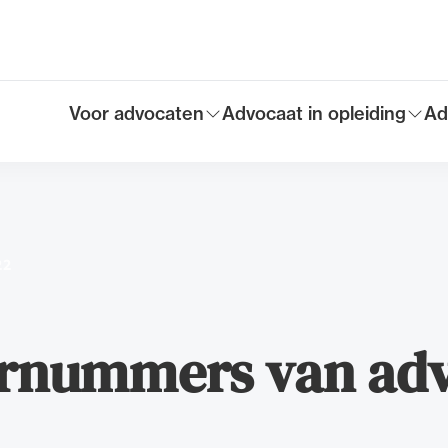
Voor advocaten
Advocaat in opleiding
Ad
Toon submenu voor
Toon submenu voor
To
Hoofdmen
22
rnummers van adv