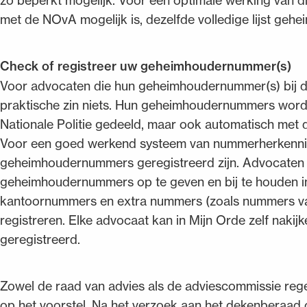
zo beperkt mogelijk. Voor een optimale werking van 
met de NOvA mogelijk is, dezelfde volledige lijst geh
Check of registreer uw geheimhoudernummer(s)
Voor advocaten die hun geheimhoudernummer(s) bij d
praktische zin niets. Hun geheimhoudernummers worden
Nationale Politie gedeeld, maar ook automatisch met 
Voor een goed werkend systeem van nummerherkenning is
geheimhoudernummers geregistreerd zijn. Advocaten z
geheimhoudernummers op te geven en bij te houden i
kantoornummers en extra nummers (zoals nummers va
registreren. Elke advocaat kan in Mijn Orde zelf naki
geregistreerd.
Zowel de raad van advies als de adviescommissie reg
op het voorstel. Na het verzoek aan het dekenberaad