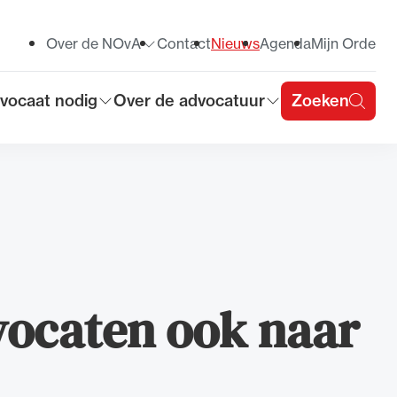
Over de NOvA
Contact
Nieuws
Agenda
Mijn Orde
Toon submenu voor
vocaat nodig
Over de advocatuur
Zoeken
on submenu voor
Toon submenu voor
u
ocaten ook naar