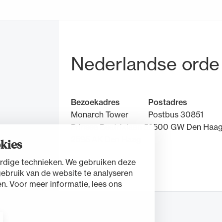
Bezoek- en pos
Nederlandse orde
Bezoekadres
Postadres
Monarch Tower
Postbus 30851
Prinses Beatrixlaan 5
2500 GW Den Haa
2595 AK Den Haag
kies
rdige technieken. We gebruiken deze
Contact
gebruik van de website te analyseren
n. Voor meer informatie, lees ons
nt
Cookies beheren