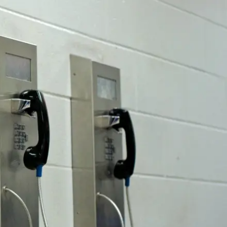
dvocaten bij hun
an de advocatenpas tot het
er en geheimhoudernummers.