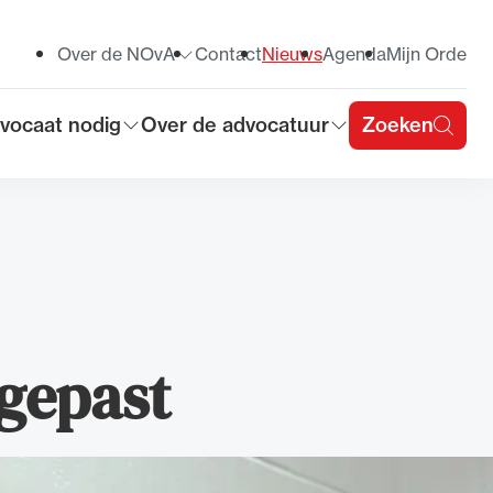
Over de NOvA
Contact
Nieuws
Agenda
Mijn Orde
Toon submenu voor
vocaat nodig
Over de advocatuur
Zoeken
on submenu voor
Toon submenu voor
u
gepast