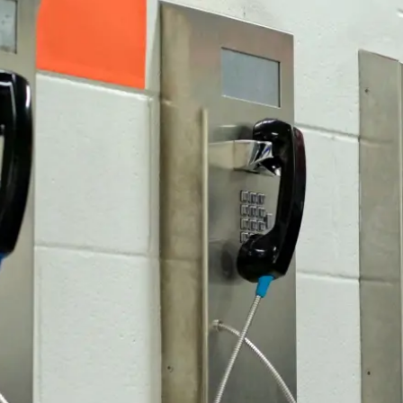
de advocatuur. Van de
Ondersteuning voor a
ng op de advocatuur
beroepsuitoefening: v
vocatuur (Roda).
rechtsgebiedenregist