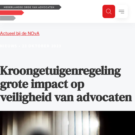
Logo, to the homepage
Menu
Zoeken
Zoek op trefwoord
H
Zoeken
Actueel bij de NOvA
Zoekgebied
NIEUWS
•
23 OKTOBER 2023
Kroongetuigenregeling
grote impact op
veiligheid van advocaten