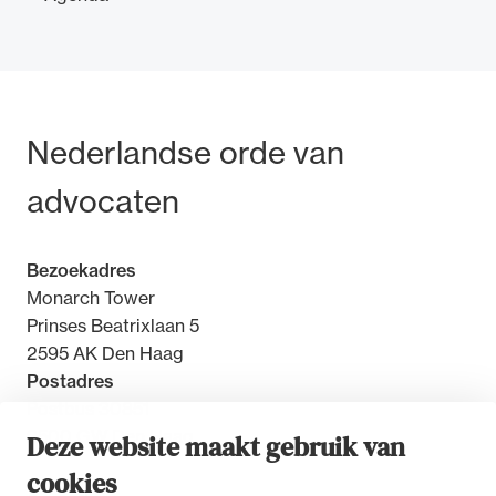
Bezoek- en postadres
Nederlandse orde van
advocaten
Bezoekadres
Monarch Tower
Prinses Beatrixlaan 5
2595 AK Den Haag
Postadres
Postbus 30851
2500 GW Den Haag
Deze website maakt gebruik van
cookies