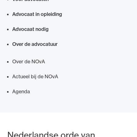
Snel navigeren naar
Advocaat in opleiding
Advocaat nodig
Over de advocatuur
Over de NOvA
Actueel bij de NOvA
Agenda
Bezoek- en postadres
Nederlandse orde van