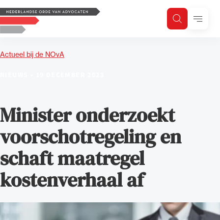
Logo, to the homepage
Menu
Zoeken
Zoek op trefwoord
H
Zoeken
Actueel bij de NOvA
Zoekgebied
NIEUWS
•
19 DECEMBER 2023
Minister onderzoekt
voorschotregeling en
schaft maatregel
kostenverhaal af