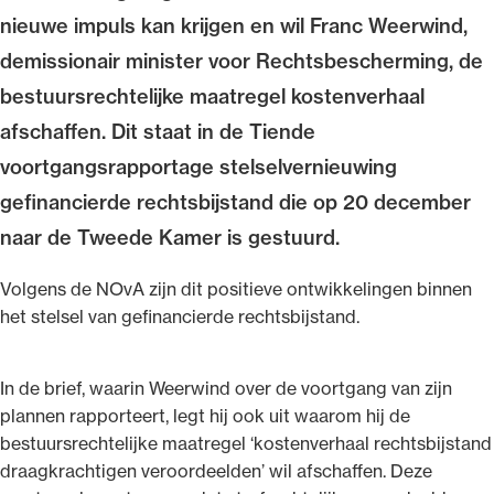
nieuwe impuls kan krijgen en wil Franc Weerwind,
demissionair minister voor Rechtsbescherming, de
bestuursrechtelijke maatregel kostenverhaal
afschaffen. Dit staat in de Tiende
Ondersteuning voor advocaten bij hun
beroepsuitoefening: van de advocatenpas tot
voortgangsrapportage stelselvernieuwing
het rechtsgebiedenregister en
gefinancierde rechtsbijstand die op 20 december
geheimhoudernummers.
naar de Tweede Kamer is gestuurd.
Volgens de NOvA zijn dit positieve ontwikkelingen binnen
het stelsel van gefinancierde rechtsbijstand.
In de brief, waarin Weerwind over de voortgang van zijn
plannen rapporteert, legt hij ook uit waarom hij de
bestuursrechtelijke maatregel ‘kostenverhaal rechtsbijstand
draagkrachtigen veroordeelden’ wil afschaffen. Deze