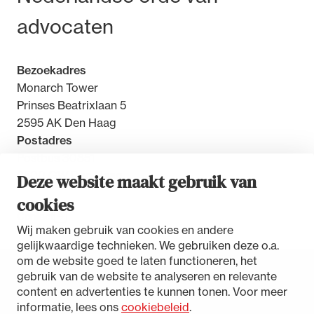
advocaten
Bezoekadres
Monarch Tower
Prinses Beatrixlaan 5
2595 AK Den Haag
Postadres
Postbus 30851
2500 GW Den Haag
Deze website maakt gebruik van
cookies
Contact
Wij maken gebruik van cookies en andere
gelijkwaardige technieken. We gebruiken deze o.a.
om de website goed te laten functioneren, het
gebruik van de website te analyseren en relevante
Toegankelijkheidsverklaring
content en advertenties te kunnen tonen. Voor meer
Disclaimer
informatie, lees ons
cookiebeleid
.