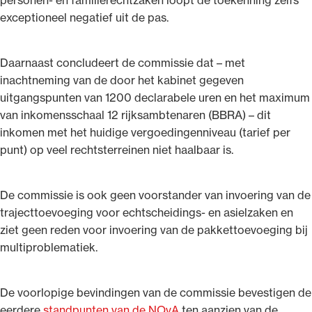
personen- en familierechtzaken loopt de toekenning zelfs
exceptioneel negatief uit de pas.
Daarnaast concludeert de commissie dat – met
inachtneming van de door het kabinet gegeven
Ondersteuning voor advocaten bij hun
uitgangspunten van 1200 declarabele uren en het maximum
beroepsuitoefening: van de advocatenpas tot
van inkomensschaal 12 rijksambtenaren (BBRA) – dit
het rechtsgebiedenregister en
inkomen met het huidige vergoedingenniveau (tarief per
geheimhoudernummers.
punt) op veel rechtsterreinen niet haalbaar is.
De commissie is ook geen voorstander van invoering van de
trajecttoevoeging voor echtscheidings- en asielzaken en
ziet geen reden voor invoering van de pakkettoevoeging bij
multiproblematiek.
De voorlopige bevindingen van de commissie bevestigen de
eerdere
standpunten van de NOvA
ten aanzien van de