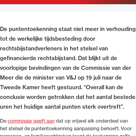
Uitgelicht
De puntentoekenning staat niet meer in verhouding
tot de werkelijke tijdsbesteding door
rechtsbijstandverleners in het stelsel van
gefinancierde rechtsbijstand. Dat blijkt uit de
voorlopige bevindingen van de Commissie van der
Meer die de minister van V&J op 19 juli naar de
Alle wet- en regelgeving voor de advocatuur.
Tweede Kamer heeft gestuurd. “Overall kan de
Van de Advocatenwet tot de Verordening op
conclusie worden getrokken dat het aantal bestede
de advocatuur (Voda) en de Regeling op de
advocatuur (Roda).
uren het huidige aantal punten sterk overtreft”.
De
commissie geeft aan
dat op vrijwel elk onderdeel van
het stelsel de puntentoekenning aanpassing behoeft. Voor