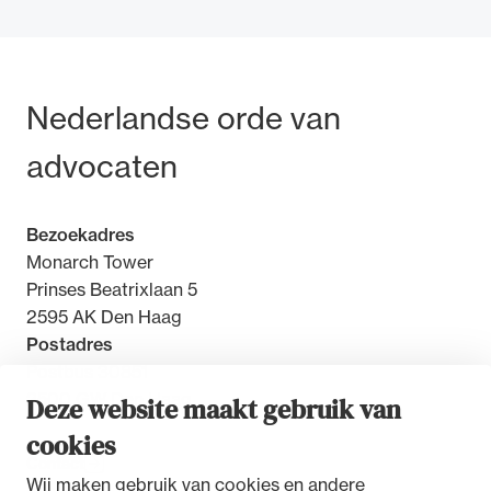
Bezoek- en postadres
Nederlandse orde van
advocaten
Bezoekadres
Monarch Tower
Prinses Beatrixlaan 5
2595 AK Den Haag
Postadres
Postbus 30851
2500 GW Den Haag
Deze website maakt gebruik van
cookies
Contact
Wij maken gebruik van cookies en andere