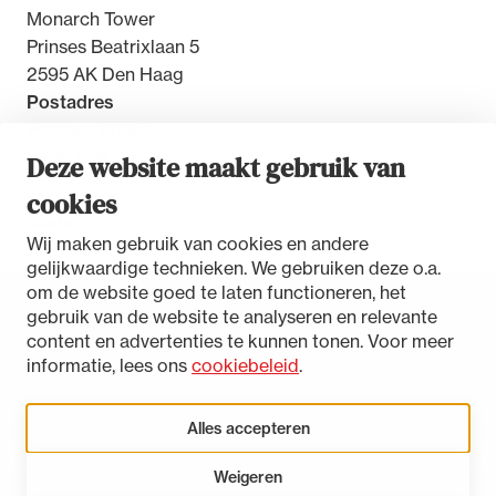
Monarch Tower
Prinses Beatrixlaan 5
2595 AK Den Haag
Postadres
Postbus 30851
2500 GW Den Haag
Deze website maakt gebruik van
cookies
Contact
Wij maken gebruik van cookies en andere
gelijkwaardige technieken. We gebruiken deze o.a.
om de website goed te laten functioneren, het
gebruik van de website te analyseren en relevante
Toegankelijkheidsverklaring
content en advertenties te kunnen tonen. Voor meer
Disclaimer
informatie, lees ons
cookiebeleid
.
Privacystatement
Cookies beheren
Alles accepteren
Weigeren
LinkedIn
Instagram
Bluesky