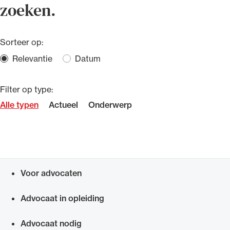
zoeken.
Uitgelicht
Sorteer op:
Relevantie
Datum
Filter op type:
Alle typen
Actueel
Onderwerp
Alle wet- en regelgeving voor de advocatuur.
Zoekresultaten
Van de Advocatenwet tot de Verordening op
de advocatuur (Voda) en de Regeling op de
Voor advocaten
advocatuur (Roda).
Snel navigeren naar
Advocaat in opleiding
Advocaat nodig