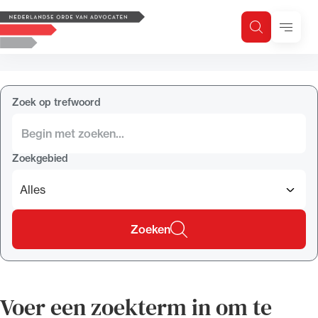
Logo, to the homepage
Menu
Zoeken
Zoek op trefwoord
H
Zoeken
Zoekgebied
Zoek op trefwoord
Zoeken
Zoekgebied
Zoeken
Voer een zoekterm in om te