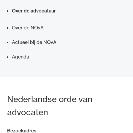
Over de advocatuur
Over de NOvA
Ondersteuning voor advocaten bij hun
Actueel bij de NOvA
beroepsuitoefening: van de advocatenpas tot
het rechtsgebiedenregister en
Agenda
geheimhoudernummers.
Bezoek- en postadres
Nederlandse orde van
advocaten
Bezoekadres