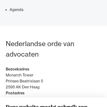
Agenda
Bezoek- en postadres
Nederlandse orde van
advocaten
Bezoekadres
Monarch Tower
Prinses Beatrixlaan 5
2595 AK Den Haag
Postadres
Postbus 30851
2500 GW Den Haag