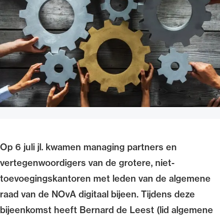
Uitgelicht
Alle wet- en regelgeving voor de advocatuur.
Van de Advocatenwet tot de Verordening op
Op 6 juli jl. kwamen managing partners en
de advocatuur (Voda) en de Regeling op de
vertegenwoordigers van de grotere, niet-
advocatuur (Roda).
toevoegingskantoren met leden van de algemene
raad van de NOvA digitaal bijeen. Tijdens deze
bijeenkomst heeft Bernard de Leest (lid algemene