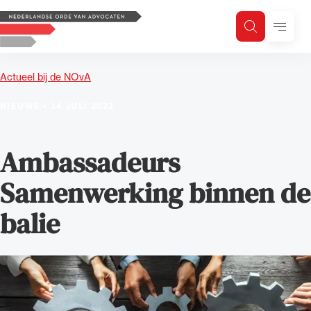
Logo, to the homepage
Menu
Zoeken
Zoek op trefwoord
H
Zoeken
Actueel bij de NOvA
Zoekgebied
NIEUWS
•
14 JULI 2022
Ambassadeurs
Samenwerking binnen de
balie