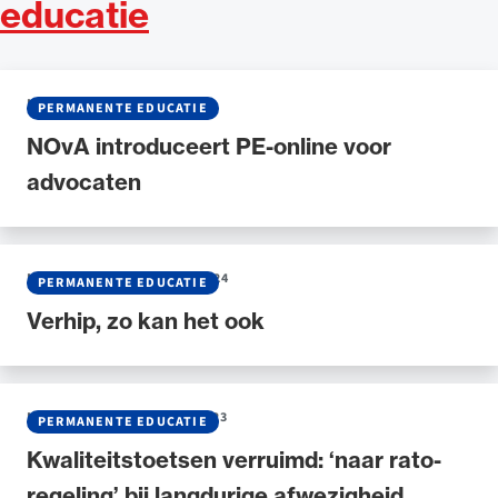
educatie
NIEUWS
•
06 JANUARI 2025
PERMANENTE EDUCATIE
NOvA introduceert PE-online voor
advocaten
NIEUWS
•
19 NOVEMBER 2024
PERMANENTE EDUCATIE
Verhip, zo kan het ook
NIEUWS
•
20 DECEMBER 2023
PERMANENTE EDUCATIE
Kwaliteitstoetsen verruimd: ‘naar rato-
regeling’ bij langdurige afwezigheid,