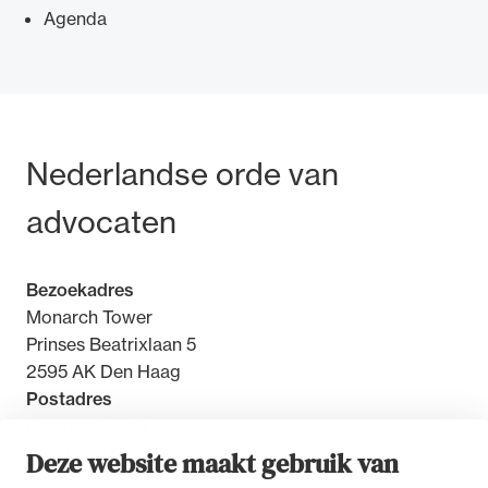
Agenda
Bezoek- en postadres
Nederlandse orde van
advocaten
Bezoekadres
Monarch Tower
Prinses Beatrixlaan 5
2595 AK Den Haag
Postadres
Postbus 30851
2500 GW Den Haag
Deze website maakt gebruik van