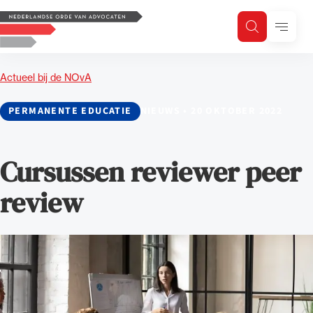
Logo, to the homepage
Menu
Zoeken
Zoek op trefwoord
H
Zoeken
Actueel bij de NOvA
Zoekgebied
PERMANENTE EDUCATIE
NIEUWS
•
20 OKTOBER 2022
Cursussen reviewer peer
review