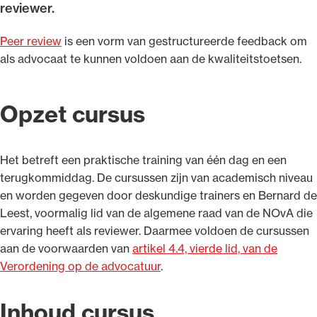
reviewer.
Peer review
is een vorm van gestructureerde feedback om
als advocaat te kunnen voldoen aan de kwaliteitstoetsen.
Ondersteuning voor advocaten bij hun
beroepsuitoefening: van de advocatenpas tot
Opzet cursus
het rechtsgebiedenregister en
geheimhoudernummers.
Het betreft een praktische training van één dag en een
terugkommiddag. De cursussen zijn van academisch niveau
en worden gegeven door deskundige trainers en Bernard de
Leest, voormalig lid van de algemene raad van de NOvA die
ervaring heeft als reviewer. Daarmee voldoen de cursussen
aan de voorwaarden van
artikel 4.4, vierde lid, van de
Verordening op de advocatuur
.
Inhoud cursus